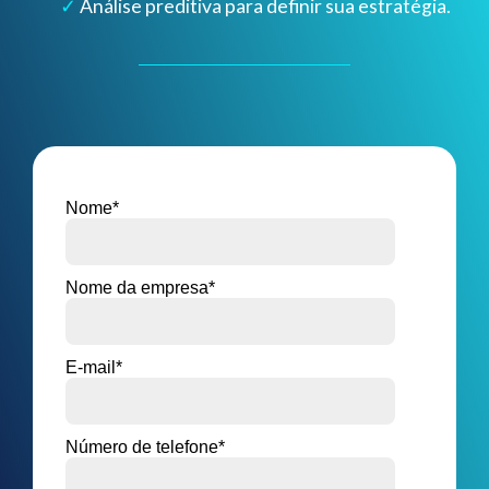
✓
Análise preditiva para definir sua estratégia.
Nome
*
Nome da empresa
*
E-mail
*
Número de telefone
*