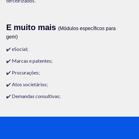
terceirizados.
E muito mais
(
Módulos específicos para
gerir)
✔️ eSocial;
✔️
Marcas e patentes;
✔️ Procurações;
✔️ Atos societários;
✔️ Demandas consultivas;