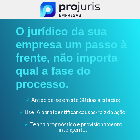
O jurídico da sua
empresa um passo à
frente, não importa
qual
a fase do
processo.
✓
Antecipe-se em até 30 dias à citação;
✓
Use IA para identificar causas-raiz da ação;
✓
Tenha prognóstico e provisionamento
inteligente;