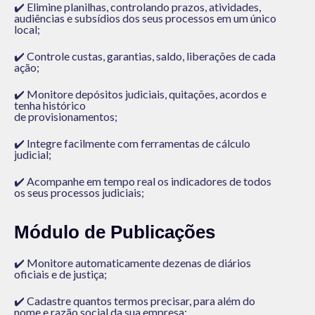
✔️
Elimine planilhas, controlando prazos, atividades,
audiências e subsídios dos seus processos em um único
local
;
✔️ Controle custas, garantias, saldo, liberações de cada
ação;
✔️ Monitore depósitos judiciais, quitações, acordos e
tenha histórico
de provisionamentos;
✔️ Integre facilmente com ferramentas de cálculo
judicial;
✔️
Acompanhe em tempo real os indicadores de todos
os seus processos judiciais
;
Módulo de Publicações
✔️
Monitore automaticamente dezenas de diários
oficiais e de justiça;
✔️
Cadastre quantos termos precisar, para além do
nome e razão social da sua empresa;