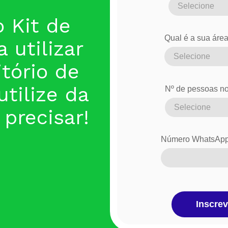
o Kit de
Qual é a sua áre
 utilizar
tório de
utilize da
Nº de pessoas no 
precisar!
Número WhatsAp