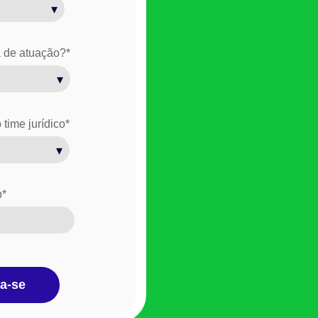
a de atuação?
*
time jurídico
*
p
*