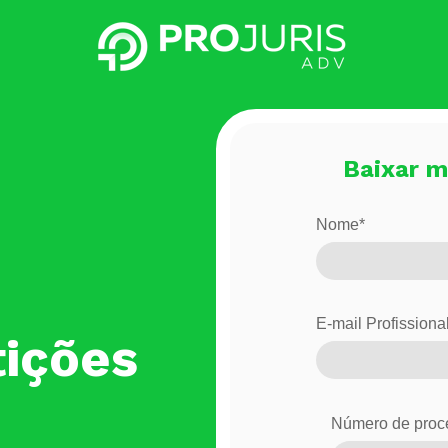
Baixar m
Nome
*
E-mail Profissiona
tições
Número de proce