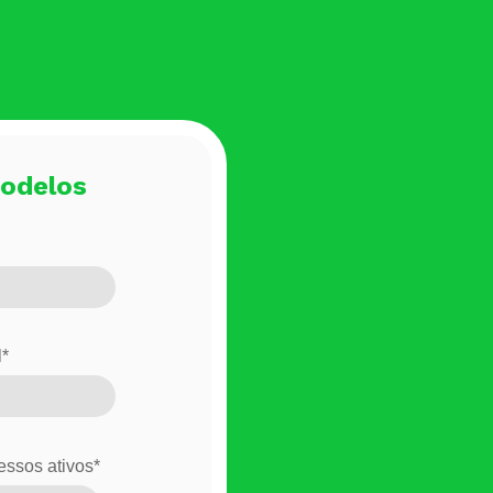
odelos
l
*
ssos ativos
*